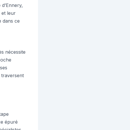
e d’Ennery,
et leur
e dans ce
ès nécessite
roche
 ses
 traversent
tape
ce épuré
pécialistes