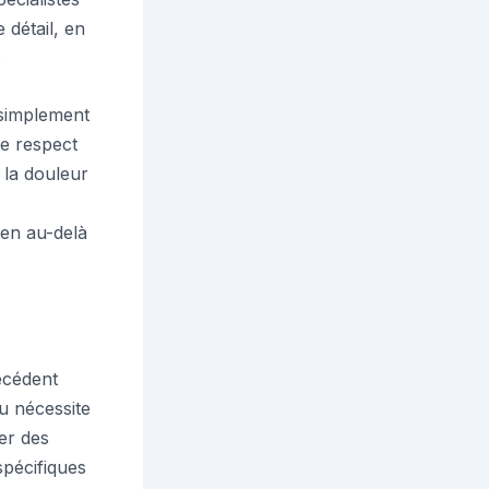
détail, en
.
 simplement
le respect
 la douleur
ien au-delà
écédent
eu nécessite
uer des
spécifiques