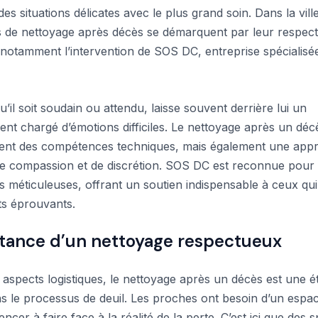
es situations délicates avec le plus grand soin. Dans la vill
s de nettoyage après décès se démarquent par leur respect 
 notamment l’intervention de SOS DC, entreprise spécialisé
’il soit soudain ou attendu, laisse souvent derrière lui un
nt chargé d’émotions difficiles. Le nettoyage après un déc
ent des compétences techniques, mais également une app
e compassion et de discrétion. SOS DC est reconnue pour
s méticuleuses, offrant un soutien indispensable à ceux qui
s éprouvants.
tance d’un nettoyage respectueux
 aspects logistiques, le nettoyage après un décès est une é
ns le processus de deuil. Les proches ont besoin d’un espa
er à faire face à la réalité de la perte. C’est ici que des s