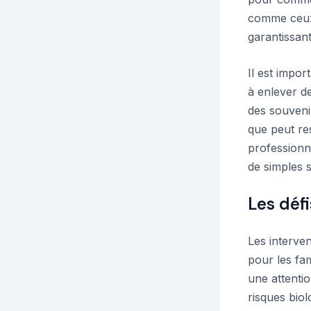
comme ceux 
garantissant
Il est impor
à enlever de
des souveni
que peut res
professionn
de simples 
Les déf
Les interve
pour les fam
une attentio
risques bio