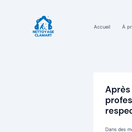
Aller
au
contenu
Accueil
À p
Après 
profes
respe
Dans des mom