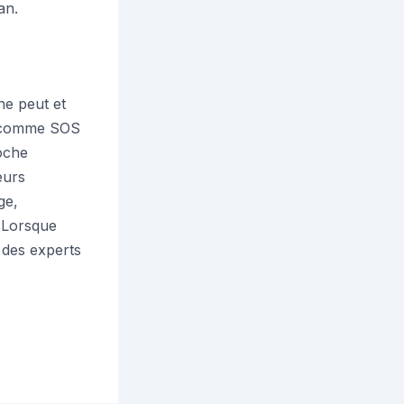
an.
ne peut et
ls comme SOS
roche
eurs
ge,
. Lorsque
e des experts