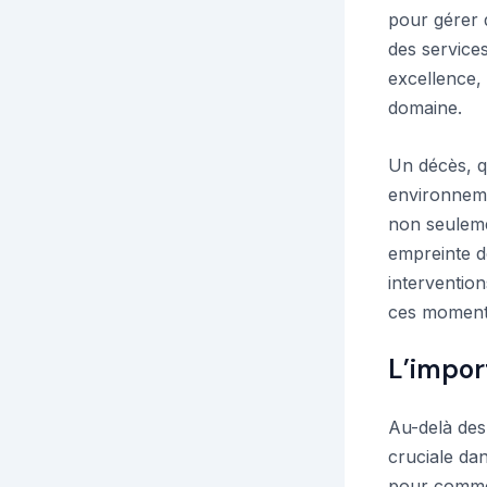
pour gérer d
des service
excellence,
domaine.
Un décès, qu
environneme
non seulem
empreinte d
intervention
ces moment
L’impor
Au-delà des
cruciale da
pour commenc