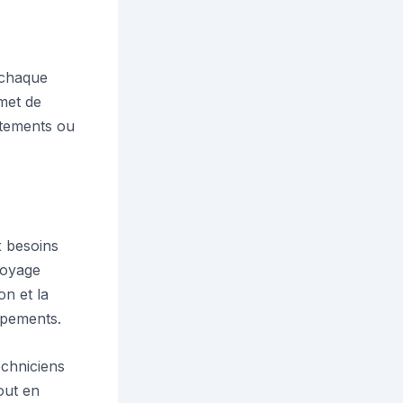
 chaque
rmet de
artements ou
 besoins
ttoyage
on et la
ipements.
echniciens
out en