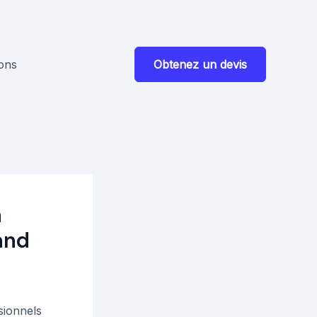
ions
Obtenez un devis
n
and
sionnels