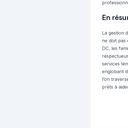
professionne
En rés
La gestion 
ne doit pas
DC, les fam
respectueuse
services té
englobant d
l’on travers
prêts à aide