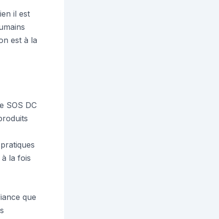
n il est
humains
on est à la
s de SOS DC
produits
pratiques
à la fois
fiance que
es