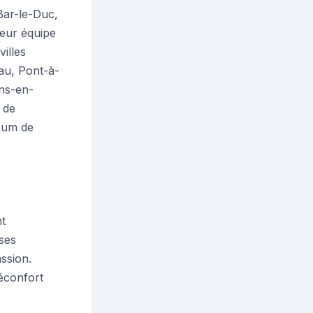
 Bar-le-Duc,
leur équipe
villes
au, Pont-à-
ns-en-
 de
mum de
nt
ses
ssion.
éconfort