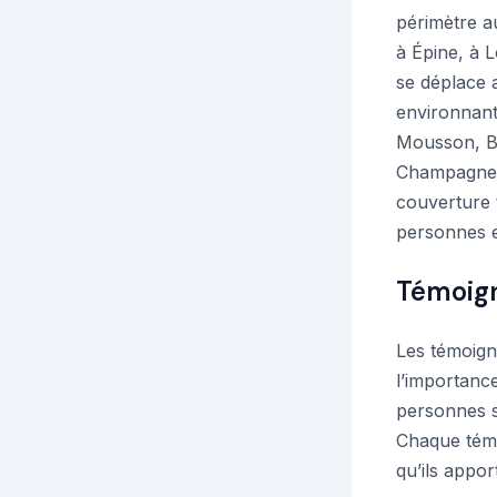
périmètre au
à Épine, à L
se déplace a
environnant
Mousson, B
Champagne, 
couverture 
personnes e
Témoign
Les témoign
l’importanc
personnes s
Chaque témo
qu’ils appor