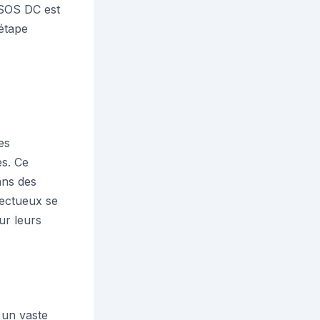
e SOS DC est
 étape
es
es. Ce
ans des
pectueux se
ur leurs
 un vaste